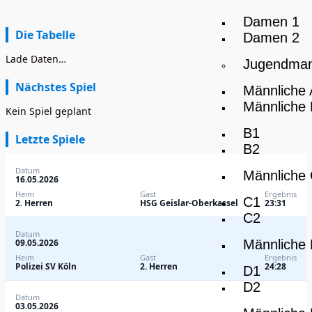
Damen 1
Die Tabelle
Damen 2
Lade Daten…
Jugendman
Nächstes Spiel
Männliche
Männliche
Kein Spiel geplant
B1
Letzte Spiele
B2
Datum
Männliche
16.05.2026
Heim
Gast
Ergebnis
C1
2. Herren
HSG Geislar-Oberkassel
23:31
C2
Datum
Männliche
09.05.2026
Heim
Gast
Ergebnis
Polizei SV Köln
2. Herren
24:28
D1
D2
Datum
03.05.2026