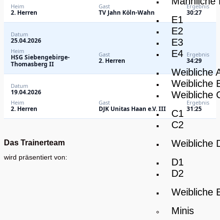
Männliche
Heim
Gast
Ergebnis
2. Herren
TV Jahn Köln-Wahn
30:27
E1
E2
Datum
25.04.2026
E3
Heim
E4
Gast
Ergebnis
HSG Siebengebirge-
2. Herren
34:29
Thomasberg II
Weibliche 
Weibliche 
Datum
19.04.2026
Weibliche 
Heim
Gast
Ergebnis
2. Herren
DJK Unitas Haan e.V. III
31:25
C1
C2
Weibliche 
Das Trainerteam
wird präsentiert von:
D1
D2
Weibliche 
Minis