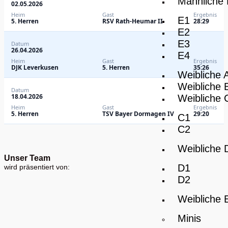
Männliche
02.05.2026
Heim
Gast
Ergebnis
E1
5. Herren
RSV Rath-Heumar II
28:29
E2
E3
Datum
26.04.2026
E4
Heim
Gast
Ergebnis
DJK Leverkusen
5. Herren
35:26
Weibliche 
Weibliche 
Datum
18.04.2026
Weibliche 
Heim
Gast
Ergebnis
5. Herren
TSV Bayer Dormagen IV
29:20
C1
C2
Weibliche 
Unser Team
D1
wird präsentiert von:
D2
Weibliche 
Minis