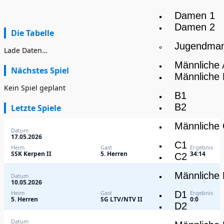
Damen 1
Damen 2
Die Tabelle
Jugendman
Lade Daten…
Männliche
Nächstes Spiel
Männliche
Kein Spiel geplant
B1
B2
Letzte Spiele
Männliche
Datum
17.05.2026
C1
Heim
Gast
Ergebnis
SSK Kerpen II
5. Herren
34:14
C2
Männliche
Datum
10.05.2026
D1
Heim
Gast
Ergebnis
5. Herren
SG LTV/NTV II
0:0
D2
Datum