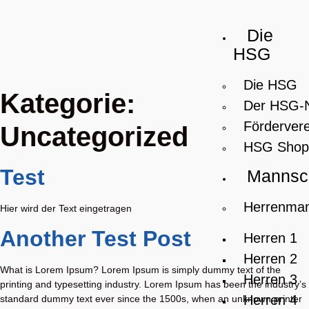
Die
HSG
Die HSG
Kategorie:
Der HSG-
Fördervere
Uncategorized
HSG Shop
Test
Mannsc
Herrenman
Hier wird der Text eingetragen
Another Test Post
Herren 1
Herren 2
What is Lorem Ipsum? Lorem Ipsum is simply dummy text of the
Herren 3
printing and typesetting industry. Lorem Ipsum has been the industry’s
Herren 4
standard dummy text ever since the 1500s, when an unknown printer