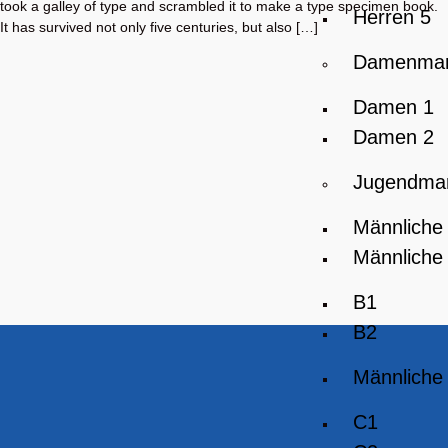
took a galley of type and scrambled it to make a type specimen book.
Herren 5
It has survived not only five centuries, but also […]
Damenman
Damen 1
Damen 2
Jugendma
Männliche
Männliche
B1
B2
Männliche
C1