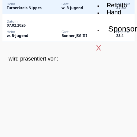
Heim
Gast
Ergebnis
Refrath
Turnerkreis Nippes
w. B-Jugend
22:30
Hand
Datum
07.02.2026
Sponso
Heim
Gast
Ergebnis
w. B-Jugend
Bonner JSG III
28:4
X
wird präsentiert von: