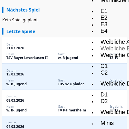
Männliche
Nächstes Spiel
E1
E2
Kein Spiel geplant
E3
E4
Letzte Spiele
Weibliche 
Datum
Weibliche 
21.03.2026
Weibliche 
Heim
Gast
Ergebnis
TSV Bayer Leverkusen II
w. B-Jugend
13:19
C1
Datum
C2
15.03.2026
Heim
Gast
Ergebnis
Weibliche 
w. B-Jugend
TuS 82 Opladen
32:8
D1
Datum
D2
08.03.2026
Heim
Gast
Ergebnis
w. B-Jugend
TV Palmersheim
38:12
Weibliche 
Minis
Datum
04.03.2026