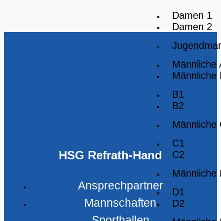
Damen 1
Damen 2
Jugendman
Männliche
Männliche
B1
B2
Männliche
C1
HSG Refrath-Hand
C2
Männliche
Ansprechpartner
D1
Mannschaften
D2
Sporthallen