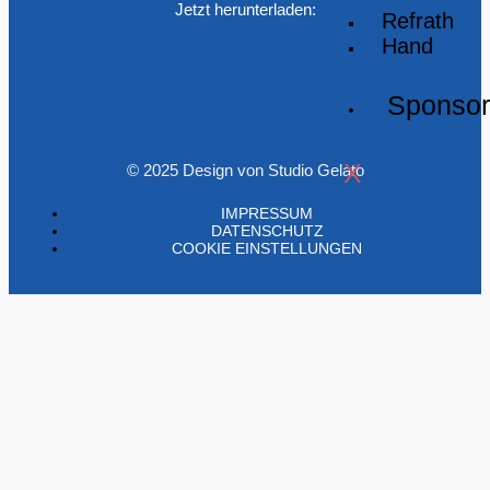
Jetzt herunterladen:
Refrath
Hand
Sponso
X
© 2025 Design von Studio Gelato
IMPRESSUM
DATENSCHUTZ
COOKIE EINSTELLUNGEN