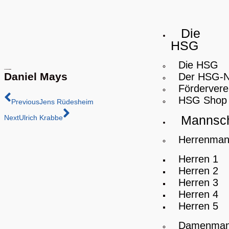
Die
HSG
Die HSG
Daniel Mays
Der HSG-
Fördervere
HSG Shop
Previous
Jens Rüdesheim
Mannsch
Next
Ulrich Krabbe
Herrenman
Herren 1
Herren 2
Herren 3
Herren 4
Herren 5
Damenman