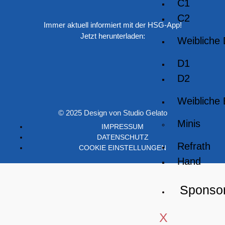
C1
C2
Immer aktuell informiert mit der HSG-App!
Jetzt herunterladen:
Weibliche
D1
D2
Weibliche
© 2025 Design von Studio Gelato
Minis
IMPRESSUM
DATENSCHUTZ
Refrath
COOKIE EINSTELLUNGEN
Hand
Sponso
X