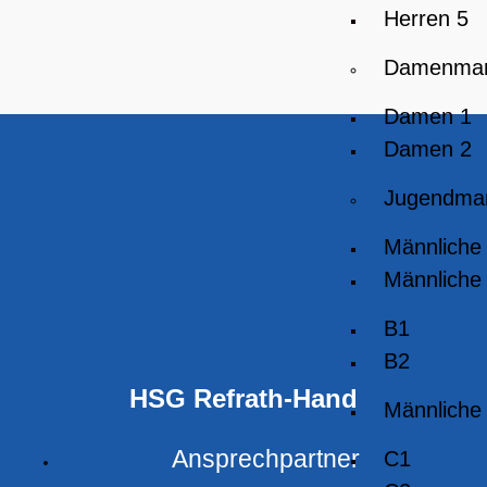
Herren 5
Damenman
Damen 1
Damen 2
Jugendma
Männliche
Männliche
B1
B2
HSG Refrath-Hand
Männliche
Ansprechpartner
C1