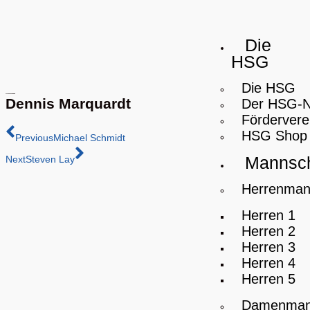
Die
HSG
Die HSG
Dennis Marquardt
Der HSG-
Fördervere
HSG Shop
Previous
Michael Schmidt
Mannsch
Next
Steven Lay
Herrenman
Herren 1
Herren 2
Herren 3
Herren 4
Herren 5
Damenman