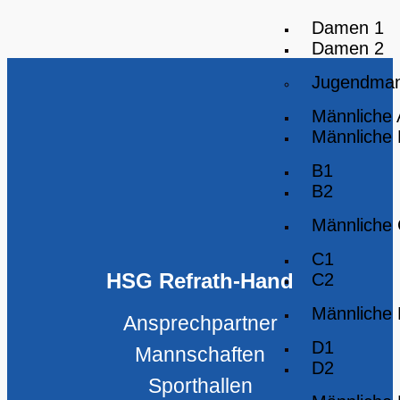
Damen 1
Damen 2
Jugendman
Männliche
Männliche
B1
B2
Männliche
C1
HSG Refrath-Hand
C2
Männliche
Ansprechpartner
D1
Mannschaften
D2
Sporthallen