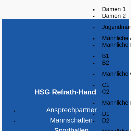
Damen 1
Damen 2
Jugendman
Männliche
Männliche
B1
B2
Männliche
C1
HSG Refrath-Hand
C2
Männliche
Ansprechpartner
D1
Mannschaften
D2
Sporthallen