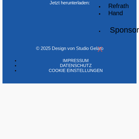
Jetzt herunterladen:
Refrath
Hand
Sponso
X
© 2025 Design von Studio Gelato
IMPRESSUM
DATENSCHUTZ
COOKIE EINSTELLUNGEN