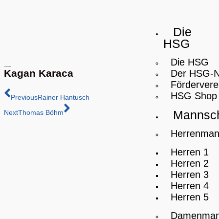
Die
HSG
Die HSG
Kagan Karaca
Der HSG-
Fördervere
HSG Shop
Previous
Rainer Hantusch
Mannsch
Next
Thomas Böhm
Herrenman
Herren 1
Herren 2
Herren 3
Herren 4
Herren 5
Damenman