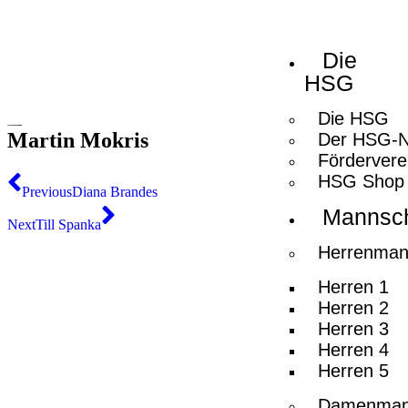
Die
HSG
Die HSG
Martin Mokris
Der HSG-
Fördervere
HSG Shop
Previous
Diana Brandes
Mannsch
Next
Till Spanka
Herrenman
Herren 1
Herren 2
Herren 3
Herren 4
Herren 5
Damenman