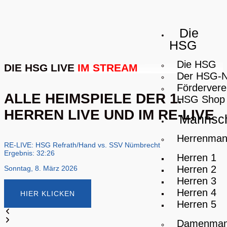
Die
HSG
Die HSG
DIE HSG LIVE
IM STREAM
Der HSG-
Fördervere
ALLE HEIMSPIELE DER 1.
HSG Shop
HERREN LIVE UND IM RE-LIVE
Mannsch
Herrenman
RE-LIVE: HSG Refrath/Hand vs. SSV Nümbrecht
R
Ergebnis: 32:26
E
Herren 1
Herren 2
Sonntag, 8. März 2026
S
Herren 3
Herren 4
HIER KLICKEN
Herren 5
Damenman