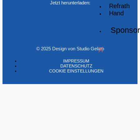
Jetzt herunterladen:
Refrath
Hand
Sponso
X
© 2025 Design von Studio Gelato
IMPRESSUM
DATENSCHUTZ
COOKIE EINSTELLUNGEN