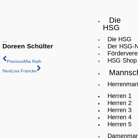
Die
HSG
Die HSG
Doreen Schülter
Der HSG-
Fördervere
HSG Shop
Previous
Mia Rath
Mannsch
Next
Lisa Francke
Herrenman
Herren 1
Herren 2
Herren 3
Herren 4
Herren 5
Damenman