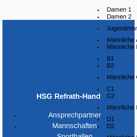
Damen 1
Damen 2
Jugendman
Männliche
Männliche
B1
B2
Männliche
C1
HSG Refrath-Hand
C2
Männliche
Ansprechpartner
D1
Mannschaften
D2
Sporthallen