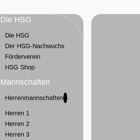
Die HSG
Die HSG
Der HSG-Nachwuchs
Förderverein
HSG Shop
Mannschaften
Herrenmannschaften
Herren 1
Herren 2
Herren 3