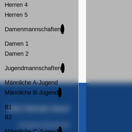
Herren 4
Herren 5
Damenmannschaften
Damen 1
Damen 2
Jugendmannschaften
Männliche A-Jugend
Männliche B-Jugend
B1
HSG Refrath-Hand
B2
Ansprechpartner
Männliche C-Jugend