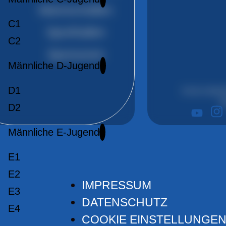
Mannschaften
C1
Sporthallen
C2
Sponsoren
Männliche D-Jugend
D1
Immer aktuell
Je
D2
Männliche E-Jugend
E1
E2
IMPRESSUM
E3
DATENSCHUTZ
E4
COOKIE EINSTELLUNGE