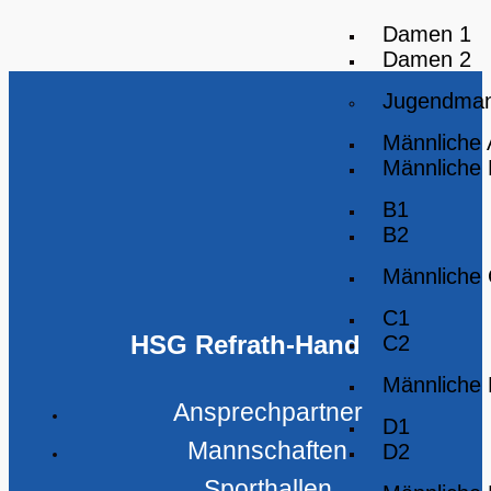
Damen 1
Damen 2
Jugendman
Männliche
Männliche
B1
B2
Männliche
C1
HSG Refrath-Hand
C2
Männliche
Ansprechpartner
D1
Mannschaften
D2
Sporthallen