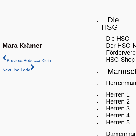
Die
HSG
Die HSG
Mara Krämer
Der HSG-
Fördervere
HSG Shop
Previous
Rebecca Klein
Mannsch
Next
Lina Lodo
Herrenman
Herren 1
Herren 2
Herren 3
Herren 4
Herren 5
Damenman