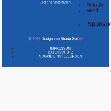
Jetzt herunterladen:
Refrath
Hand
Sponso
X
© 2025 Design von Studio Gelato
IMPRESSUM
DATENSCHUTZ
COOKIE EINSTELLUNGEN