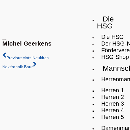
Die
HSG
Die HSG
Michel Geerkens
Der HSG-
Fördervere
HSG Shop
Previous
Mats Neukirch
Mannsch
Next
Yannik Baur
Herrenman
Herren 1
Herren 2
Herren 3
Herren 4
Herren 5
Damenman