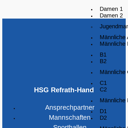
Damen 1
Damen 2
Jugendman
Männliche
Männliche
B1
B2
Männliche
C1
HSG Refrath-Hand
C2
Männliche
Ansprechpartner
D1
Mannschaften
D2
Sporthallen