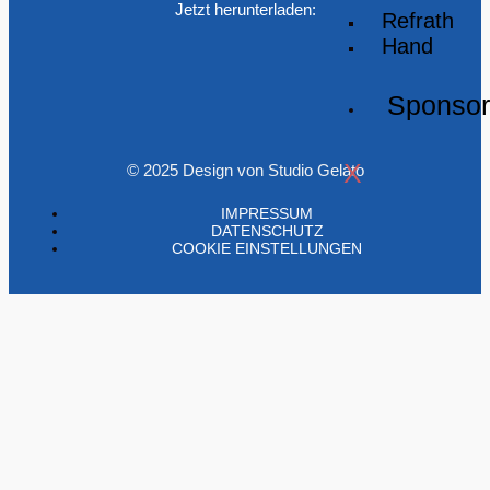
Jetzt herunterladen:
Refrath
Hand
Sponso
X
© 2025 Design von Studio Gelato
IMPRESSUM
DATENSCHUTZ
COOKIE EINSTELLUNGEN