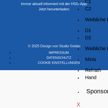
C1
Immer aktuell informiert mit der HSG-App!
C2
Jetzt herunterladen:
Weibliche
D1
D2
© 2025 Design von Studio Gelato
Weibliche
IMPRESSUM
DATENSCHUTZ
Minis
COOKIE EINSTELLUNGEN
Refrath
Hand
Sponso
X