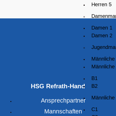
Herren 5
Damenman
Damen 1
Damen 2
Jugendma
Männliche
Männliche
B1
HSG Refrath-Hand
B2
Männliche
Ansprechpartner
C1
Mannschaften