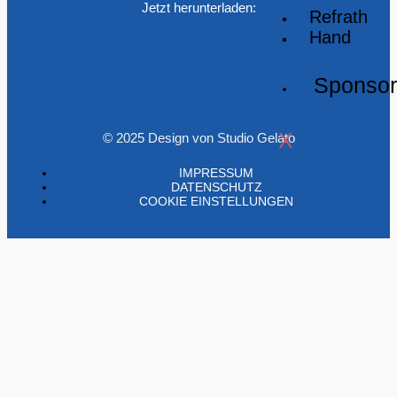
Jetzt herunterladen:
Refrath
Hand
Sponso
X
© 2025 Design von Studio Gelato
IMPRESSUM
DATENSCHUTZ
COOKIE EINSTELLUNGEN