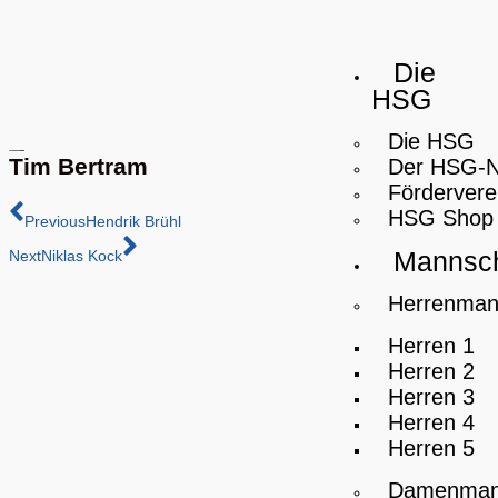
Die
HSG
Die HSG
Tim Bertram
Der HSG-
Fördervere
HSG Shop
Previous
Hendrik Brühl
Mannsch
Next
Niklas Kock
Herrenman
Herren 1
Herren 2
Herren 3
Herren 4
Herren 5
Damenman