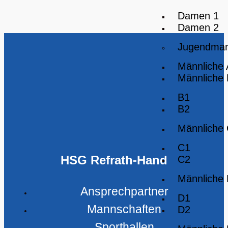
Damen 1
Damen 2
Jugendman
Männliche
Männliche
B1
B2
Männliche
C1
HSG Refrath-Hand
C2
Männliche
Ansprechpartner
D1
Mannschaften
D2
Sporthallen