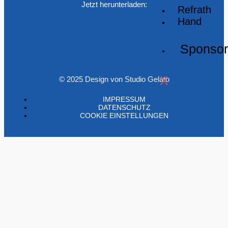
Jetzt herunterladen:
Refrath
Hand
Sponso
X
© 2025 Design von Studio Gelato
IMPRESSUM
DATENSCHUTZ
COOKIE EINSTELLUNGEN