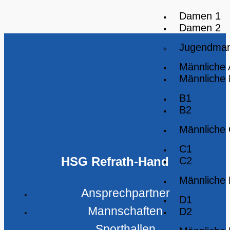
Damen 1
Damen 2
Jugendman
Männliche
Männliche
B1
B2
Männliche
C1
HSG Refrath-Hand
C2
Männliche
Ansprechpartner
D1
Mannschaften
D2
Sporthallen