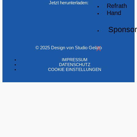
Jetzt herunterladen:
Refrath
Hand
Sponso
X
© 2025 Design von Studio Gelato
IMPRESSUM
DATENSCHUTZ
COOKIE EINSTELLUNGEN