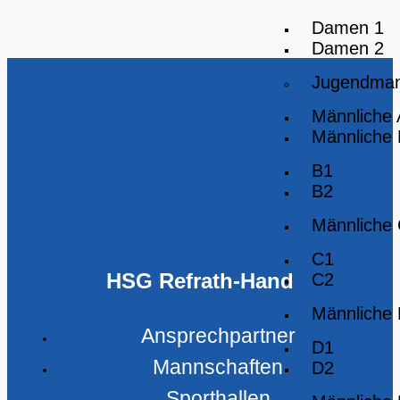
Damen 1
Damen 2
Jugendman
Männliche
Männliche
B1
B2
Männliche
C1
HSG Refrath-Hand
C2
Männliche
Ansprechpartner
D1
Mannschaften
D2
Sporthallen