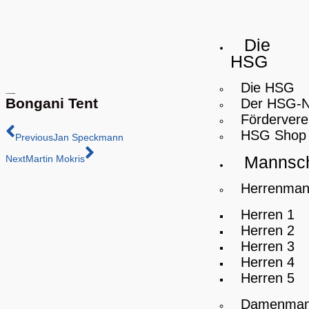
Die
HSG
Die HSG
Bongani Tent
Der HSG-
Fördervere
HSG Shop
Previous
Jan Speckmann
Mannsch
Next
Martin Mokris
Herrenman
Herren 1
Herren 2
Herren 3
Herren 4
Herren 5
Damenman