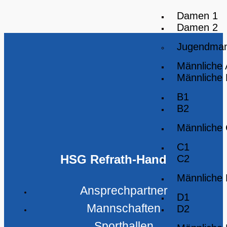
Damen 1
Damen 2
Jugendman
Männliche
Männliche
B1
B2
Männliche
C1
HSG Refrath-Hand
C2
Männliche
Ansprechpartner
D1
Mannschaften
D2
Sporthallen