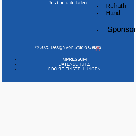
Jetzt herunterladen:
Refrath
Hand
Sponso
X
© 2025 Design von Studio Gelato
IMPRESSUM
DATENSCHUTZ
COOKIE EINSTELLUNGEN