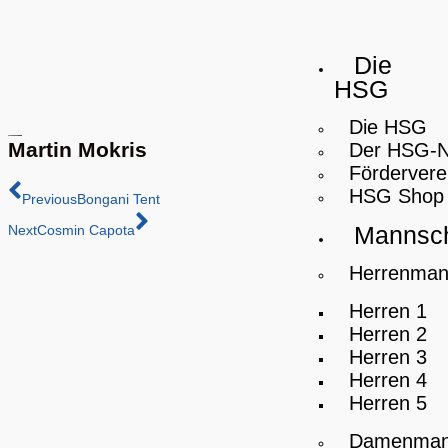
Die
HSG
Die HSG
Martin Mokris
Der HSG-
Fördervere
HSG Shop
Previous
Bongani Tent
Mannsch
Next
Cosmin Capota
Herrenman
Herren 1
Herren 2
Herren 3
Herren 4
Herren 5
Damenman