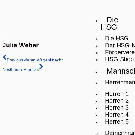
Die
HSG
Die HSG
Julia Weber
Der HSG-
Fördervere
HSG Shop
Previous
Maren Wagenknecht
Mannsch
Next
Laura Francke
Herrenman
Herren 1
Herren 2
Herren 3
Herren 4
Herren 5
Damenman