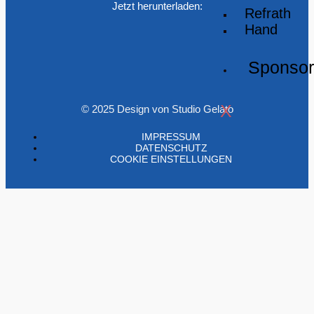
Jetzt herunterladen:
Refrath
Hand
Sponso
X
© 2025 Design von Studio Gelato
IMPRESSUM
DATENSCHUTZ
COOKIE EINSTELLUNGEN