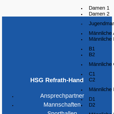
Damen 1
Damen 2
Jugendman
Männliche
Männliche
B1
B2
Männliche
C1
HSG Refrath-Hand
C2
Männliche
Ansprechpartner
D1
Mannschaften
D2
Sporthallen