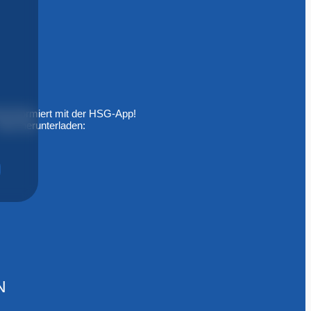
ll informiert mit der HSG-App!
Jetzt herunterladen:
N