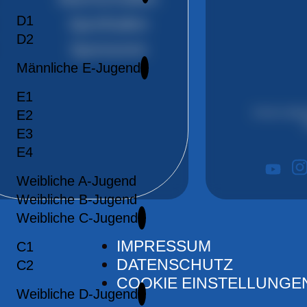
D1
Sporthallen
D2
Sponsoren
Männliche E-Jugend
E1
Immer aktue
E2
E3
E4
Weibliche A-Jugend
Weibliche B-Jugend
Weibliche C-Jugend
IMPRESSUM
C1
DATENSCHUTZ
C2
COOKIE EINSTELLUNGE
Weibliche D-Jugend